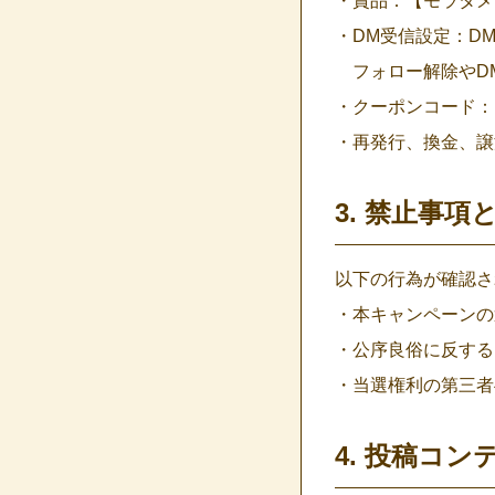
・賞品：【モラタメ
・DM受信設定：D
フォロー解除やD
・クーポンコード：
・再発行、換金、譲
3. 禁止事項
以下の行為が確認さ
・本キャンペーンの
・公序良俗に反する
・当選権利の第三者
4. 投稿コ